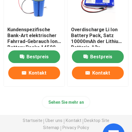
Kundenspezifische
Overdischarge Li Ion
Bank-Art elektrischer
Battery Pack, Satz
Fahrrad-Gebrauch Ion
10000mAh der Lithium-
Battery Packs 14500
Batterie-12v
des Lithium-LiFePO4
Bestpreis
Bestpreis
Kontakt
Kontakt
Sehen Sie mehr an
Startseite
Über uns
Kontakt
Desktop Site
Sitemap
Privacy Policy