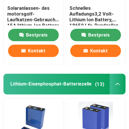
Solaranlassen- des
Schnelles
RC-Lithium Ion Battery
motorsgolf-
Aufladungs3,2 Volt-
Laufkatzen-Gebrauch
Lithium Ion Battery,
15A lithium-Ion Battery
18650 Lfp-Rundzellen
Cellss 26650
Lithium-Ionen-Starterbatterie
Bestpreis
Bestpreis
Lithium-Batterie-Ladegeräte
Kontakt
Kontakt
Lithium-Eisenphosphat-Batteriezelle
(13)