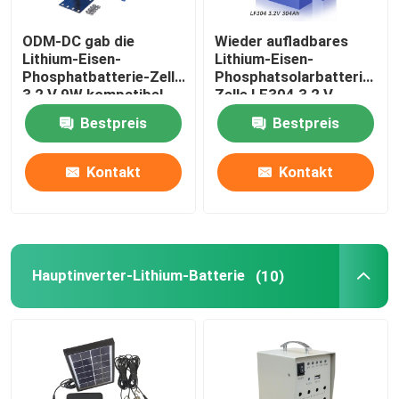
ODM-DC gab die
Wieder aufladbares
Lithium-Eisen-
Lithium-Eisen-
Phosphatbatterie-Zelle
Phosphatsolarbatterie,
3,2 V 9W kompatibel
Zelle LF304 3,2 V
aus
Lifepo4
Bestpreis
Bestpreis
Kontakt
Kontakt
Hauptinverter-Lithium-Batterie
(10)