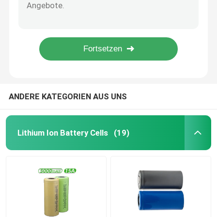
Intelligente 12v Max Lithium Ion Battery Tools 1.3Ah schnelle Aufladung
Escooter benutzen Gewicht Elektrowerkzeug-Lithium-Ion Batterys 16,8 V LiFePO4 281g
Hauptinverter-Lithium-Batterie
Sonnensysteme 2.5Ah der Stromversorgungs-16,8 V Li Ion Battery umweltfreundlich
Solar-16,8 Volt-Lithium Ion Battery, Phosphatbohrgerät-Lithium-Batterie
Elektrowerkzeug-Lithium Ion Battery
Hochgeschwindigkeits-Eco-Elektrowerkzeug-Lithium Ion Battery 21v maximales 2.5Ah
Lithium-Ionen-Batterie-Satz
ANDERE KATEGORIEN AUS UNS
Tragbares Lithium-Kraftwerk
Lithium Ion Battery Cells
(19)
Akku-Energie-Bank
Solar-Wechselrichtersystem für zu Hause
Elektro-Mobil-Lithium Ion Battery