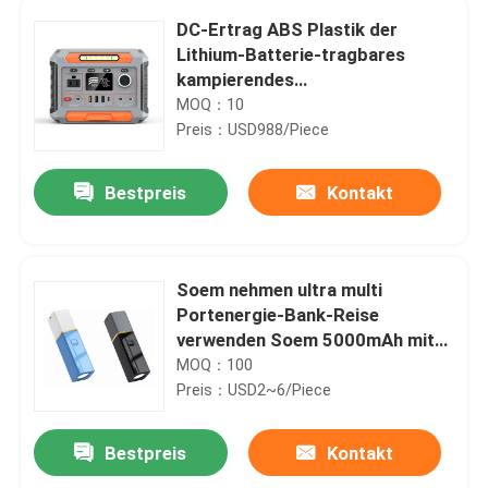
DC-Ertrag ABS Plastik der
Lithium-Batterie-tragbares
kampierendes
Stromversorgungs-300W
MOQ：10
Preis：USD988/Piece
Bestpreis
Kontakt
Soem nehmen ultra multi
Portenergie-Bank-Reise
verwenden Soem 5000mAh mit
geführtem Licht ab
MOQ：100
Preis：USD2~6/Piece
Bestpreis
Kontakt