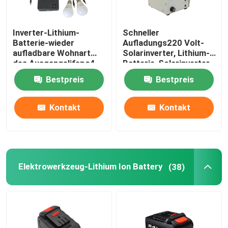
Inverter-Lithium-
Schneller
Batterie-wieder
Aufladungs220 Volt-
aufladbare Wohnart
Solarinverter, Lithium-
des Ausgangslifepo4
Batterie-Solarinverter
20000mAh
Bestpreis
Bestpreis
Kontakt
Kontakt
Elektrowerkzeug-Lithium Ion Battery
(38)