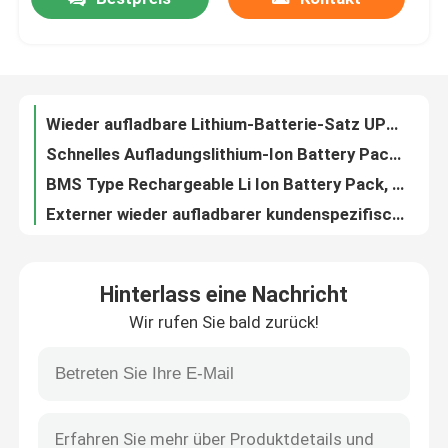
Elektrischer Roller-Gebrauch ODM-Lithium-Ion Battery Packs 200mAh 7.4V
Lithium-Ion Batterys 7,4 V 2200mah LFP Solar-18650 wieder aufladbare Bank-Art
Über uns
Solar-12v Lithium Ion Battery Pack LiFePO4 überladen Wohnwagen-Gebrauch
Wieder aufladbare Lithium-Batterie-Satz UPSs, Roller-Batterie-Satz 2000mAh
Schnelles Aufladungslithium-Ion Battery Pack DC gab 3,7 v-Motorrad-Gebrauch aus
Fabrik-Ausflug
BMS Type Rechargeable Li Ion Battery Pack, 18650 12v Li Ion Battery Pack
Externer wieder aufladbarer kundenspezifischer Ebike Gebrauch Lithium-Ion Battery Packs 14000mAh
Qualitätskontrolle
Overdischarge Li Ion Battery Pack, Satz 10000mAh der Lithium-Batterie-12v
Kundenspezifische Bank-Art elektrischer Fahrrad-Gebrauch Ion Battery Packs 14500 des Lithium-LiFePO4
Treten Sie mit uns in Verbindung
schnelles aufladendes schnelles Aufladungslithium Ion Batteries 18V LiFePO4 des Elektrowerkzeug-2000mAh
Hinterlass eine Nachricht
14.8W E-Fahrrad 200mAh Soem-Elektrowerkzeug-Lithium Ion Batteries High Speed Motorcycle 7.4V
Fordern Sie ein Zitat
Wir rufen Sie bald zurück!
Für Stromversorgungs-Elektrowerkzeug-Lithium Ion Batteries Toys 14.4W 18650 7.2V
Der Geschenk-15.6W~24W Elektrowerkzeug-Lithium Ion Batteries elektrischer Roller-wieder aufladbares des Produkt-A
Lithium Ion Battery Cells
Elektrowerkzeug-Lithium Ion Batteries Compatible LiFePO4 Escooter Spielwaren UPS-Produkt-A
Kompatibler Escooter Gebrauch Solarenergie-Elektrowerkzeug-Lithium-Ion Batterys 12V
Lithium-Eisenphosphat-Batteriezelle