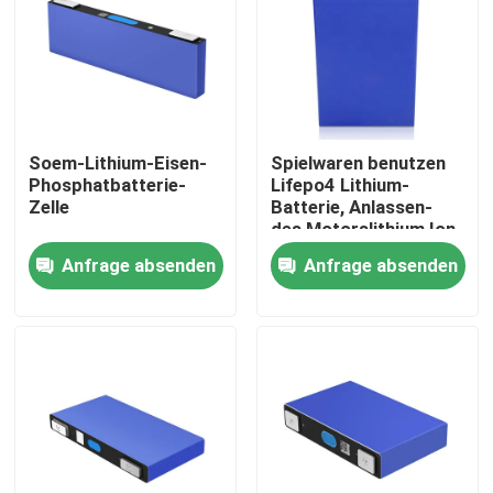
Über uns
Fabrik-Ausflug
Soem-Lithium-Eisen-
Spielwaren benutzen
Phosphatbatterie-
Lifepo4 Lithium-
Qualitätskontrolle
Zelle
Batterie, Anlassen-
des Motorslithium Ion
Phosphate Battery
Anfrage absenden
Anfrage absenden
Treten Sie mit uns in Verbindung
Fordern Sie ein Zitat
Lithium Ion Battery Cells
Lithium-Eisenphosphat-Batteriezelle