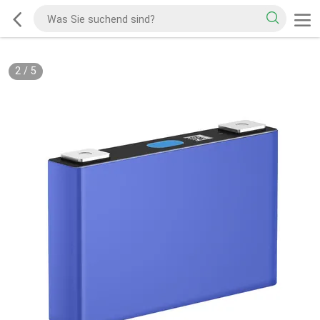
2
/
5