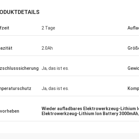
ODUKTDETAILS
fzeit
2 Tage
Aufla
Kevin
azität
2.0Ah
Größ
e Lieferung, gute Qualität, kauft
:)
zschlusssicherung
Ja, das ist es.
Gewi
peraturschutz
Ja, das ist es.
Kompa
Wieder aufladbares Elektrowerkzeug-Lithium I
vorheben
Elektrowerkzeug-Lithium Ion Battery 3000mAh