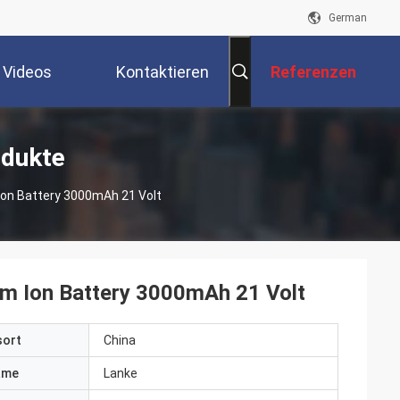
German
Videos
Kontaktieren
Referenzen
Sie Uns
odukte
Ion Battery 3000mAh 21 Volt
um Ion Battery 3000mAh 21 Volt
sort
China
ame
Lanke