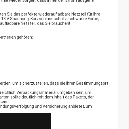
 nie wieder Sorgen, dass Ihnen der Strom ausgeht!
ten Sie das perfekte wiederaufladbare Netzteil für Ihre
er 18 V Spannung, Kurzschlussschutz, schwarze Farbe,
ufladbare Netzteil, das Sie brauchen!
atterien gehören:
erden, um sicherzustellen, dass sie ihren Bestimmungsort
it reichlich Verpackungsmaterial umgeben sein, um
rton sollte deutlich mit dem Inhalt des Pakets, der
sein.
Sendungsverfolgung und Versicherung anbietet, um