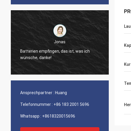
PR
Lau
Fabricio Mendonca
Kap
der Verkaufsleiter, Antonio, guter
schnell
Service!!!
wieder
Kur
Tem
Ansprechpartner :
Huang
Telefonnummer :
+86 183 2001 5696
Her
Whatsapp :
+8618320015696