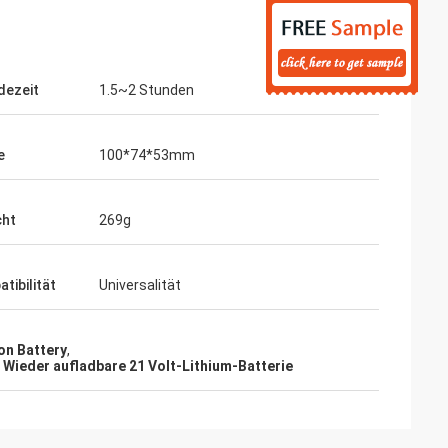
dezeit
1.5~2 Stunden
e
100*74*53mm
cht
269g
tibilität
Universalität
on Battery
,
,
Wieder aufladbare 21 Volt-Lithium-Batterie