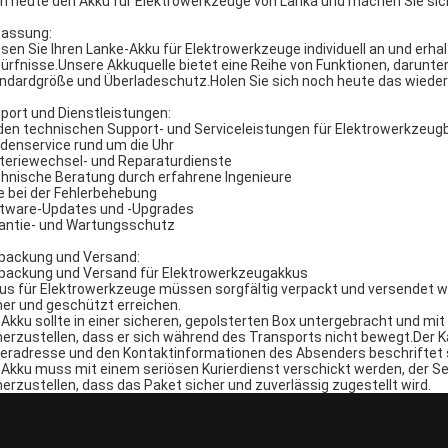
h heute den Akku für Elektrowerkzeuge von Lanka und machen Sie sich
assung:
sen Sie Ihren Lanke-Akku für Elektrowerkzeuge individuell an und erhal
ürfnisse.Unsere Akkuquelle bietet eine Reihe von Funktionen, darunt
ndardgröße und Überladeschutz.Holen Sie sich noch heute das wiedera
port und Dienstleistungen:
den technischen Support- und Serviceleistungen für Elektrowerkzeugb
denservice rund um die Uhr
teriewechsel- und Reparaturdienste
hnische Beratung durch erfahrene Ingenieure
fe bei der Fehlerbehebung
tware-Updates und -Upgrades
antie- und Wartungsschutz
packung und Versand:
packung und Versand für Elektrowerkzeugakkus
us für Elektrowerkzeuge müssen sorgfältig verpackt und versendet w
her und geschützt erreichen.
 Akku sollte in einer sicheren, gepolsterten Box untergebracht und m
herzustellen, dass er sich während des Transports nicht bewegt.Der Ka
feradresse und den Kontaktinformationen des Absenders beschriftet 
 Akku muss mit einem seriösen Kurierdienst verschickt werden, der 
herzustellen, dass das Paket sicher und zuverlässig zugestellt wird.