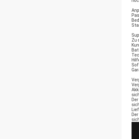
noc
Anp
Pas
Bed
Sta
Sup
Zu 
Kun
Bat
Tec
Hil
Sof
Gar
Ver
Ver
Akk
sic
Der
sic
Lie
Der
sic