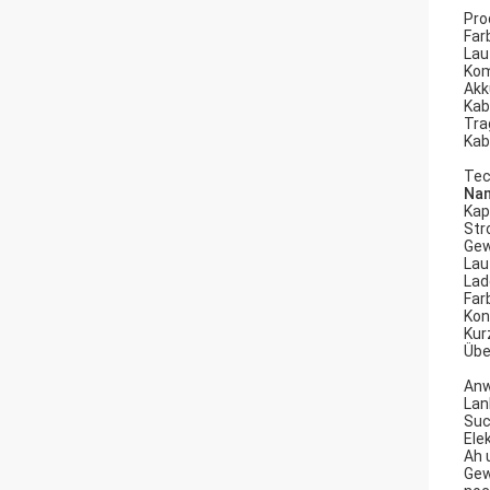
Pro
Far
Lau
Kom
Akk
Kab
Tra
Kab
Tec
Na
Kap
St
Gew
Lau
Lad
Far
Kon
Kur
Übe
Anw
Lan
Suc
Ele
Ah 
Gew