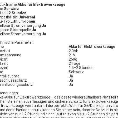
duktname:
Akku für Elektrowerkzeuge
be:
Schwarz
fzeit:
2 Stunden
patibilität:
Universal
u-Typ:
Lithium-Ionen
ellose Stromversorgung:
Ja
gbare Stromquelle:
Ja
ellose Stromversorgung:
Ja
hnische Parameter:
me
Akku für Elektrowerkzeuge
azität
2,0Ah
romspannung
21V
icht
269g
fzeit
2 Tage
ezeit
1,5–2 Stunden
be
Schwarz
trollleuchte
Ja
zschlussschutz
Ja
rentladungsschutz
Ja
endungen:
ke-Akku für Elektrowerkzeuge – das beste wiederaufladbare Netzteil 
hen Sie einen zuverlässigen und sicheren Ersatz für Elektrowerkzeuge
ktrowerkzeuge von Lanka ist die perfekte Wahl für Sie!Dank der univers
und dem Überladeschutz können Sie sicher sein, dass Ihr Netzteil in s
icht von nur 1,2 Pfund und einer Laufzeit von bis zu 2 Stunden die pe