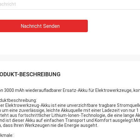
Nachricht Senden
ODUKT-BESCHREIBUNG
Ion 3000 mAh wiederaufladbarer Ersatz-Akku für Elektrowerkzeuge, k
duktbeschreibung:
er Elektrowerkzeug-Akku ist eine unverzichtbare tragbare Stromquel
h um eine zuverlässige, leichte Akkuquelle mit einer Ladezeit von nu
teht aus fortschrittlicher Lithium-Ionen-Technologie, die eine lange A
nd ist dieser Akku auf einfachen Transport und Komfort ausgelegt.Mi
n, dass Ihren Werkzeugen nie die Energie ausgeht.
kmale: