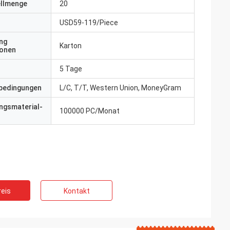
ellmenge
20
USD59-119/Piece
ng
Karton
ionen
5 Tage
bedingungen
L/C, T/T, Western Union, MoneyGram
ngsmaterial-
100000 PC/Monat
eis
Kontakt