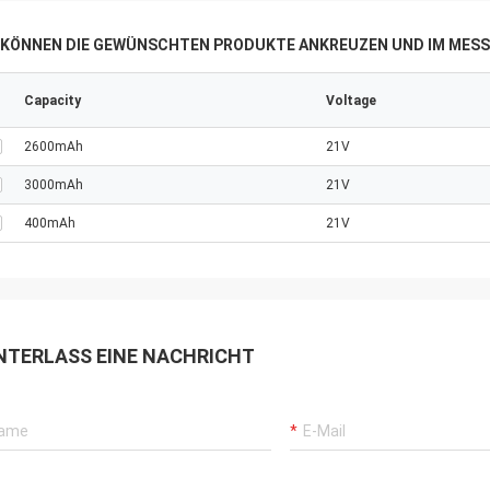
E KÖNNEN DIE GEWÜNSCHTEN PRODUKTE ANKREUZEN UND IM MESS
Capacity
Voltage
2600mAh
21V
3000mAh
21V
400mAh
21V
NTERLASS EINE NACHRICHT