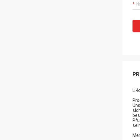
PR
Li-
Pro
Uns
sic
bes
Pfu
sei
Mer