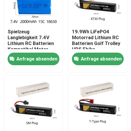
Über uns
Spielzeug
19.9Wh LiFePO4
Fabrik-Ausflug
Langlebigkeit 7.4V
Motorrad Lithium RC
Lithium RC Batterien
Batterien Golf Trolley
Kompatibel Motor
UPS Ebike
Qualitätskontrolle
Start 2000mAh
Anfrage absenden
Anfrage absenden
Treten Sie mit uns in Verbindung
Fordern Sie ein Zitat
Lithium Ion Battery Cells
Lithium-Eisenphosphat-Batteriezelle