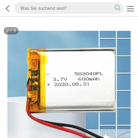
2
/
3