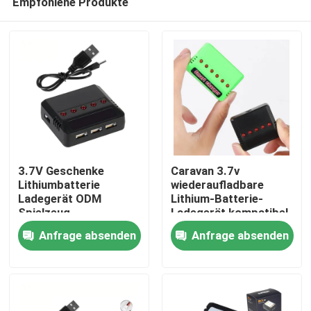
Empfohlene Produkte
3.7V Geschenke
Caravan 3.7v
Lithiumbatterie
wiederaufladbare
Ladegerät ODM
Lithium-Batterie-
Spielzeug
Ladegerät kompatibel
Haus
Solarenergie 500MA
mit LED-Licht 500MA
Anfrage absenden
Anfrage absenden
Caravan Gleichstrom-
Ausgang
Produkte
Videos