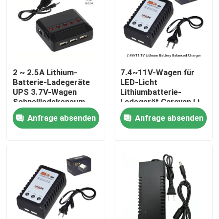
Über uns
Fabrik-Ausflug
2 ~ 2.5A Lithium-
7.4~11V-Wagen für
Batterie-Ladegeräte
LED-Licht
Qualitätskontrolle
UPS 3.7V-Wagen
Lithiumbatterie-
Schnellladekonsum-
Ladegerät Caravan Li-
Elektronik
Ion 3*800mAh
Anfrage absenden
Anfrage absenden
Treten Sie mit uns in Verbindung
Hochgeschwindigkeit
Fordern Sie ein Zitat
Lithium Ion Battery Cells
Lithium-Eisenphosphat-Batteriezelle