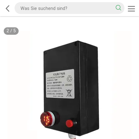
2
/
5