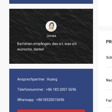
s
Fabricio Mendonca
PR
s ist, was ich
der Verkaufsleiter, Antonio, guter
Service!!!
Sch
Ansprechpartner :
Huang
Nac
Telefonnummer :
+86 183 2001 5696
Whatsapp :
+8618320015696
Far