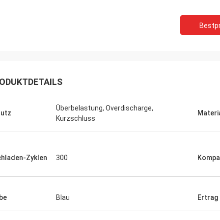
Bestpr
Kevin
ODUKTDETAILS
schnelle Lieferung, gute Qualität, kauft
wieder:)
Überbelastung, Overdischarge,
utz
Materi
Kurzschluss
hladen-Zyklen
300
Kompat
be
Blau
Ertrag