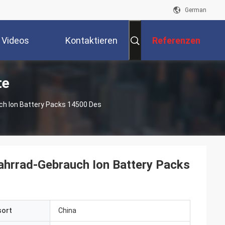
German
Videos
Kontaktieren
Referenzen
te
Sie Uns
ch Ion Battery Packs 14500 Des
ahrrad-Gebrauch Ion Battery Packs
sort
China