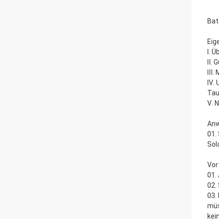
Bat
Eig
Ⅰ. 
Ⅱ. 
Ⅲ. 
Ⅳ. 
Tau
Ⅴ. 
An
01.
Sol
Vor
01.
02.
03.
müs
kei