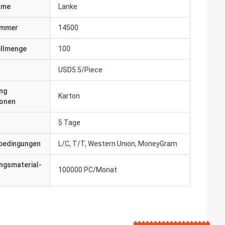
ame
Lanke
ummer
14500
ellmenge
100
USD5.5/Piece
ng
Karton
ionen
5 Tage
bedingungen
L/C, T/T, Western Union, MoneyGram
ngsmaterial-
100000 PC/Monat