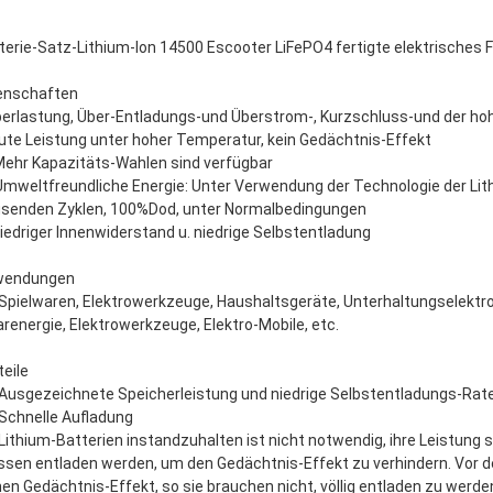
terie-Satz-Lithium-Ion 14500 Escooter LiFePO4 fertigte elektrisches
enschaften
Überlastung, Über-Entladungs-und Überstrom-, Kurzschluss-und der h
Gute Leistung unter hoher Temperatur, kein Gedächtnis-Effekt
Mehr Kapazitäts-Wahlen sind verfügbar
Umweltfreundliche Energie: Unter Verwendung der Technologie der Lit
senden Zyklen, 100%Dod, unter Normalbedingungen
Niedriger Innenwiderstand u. niedrige Selbstentladung
wendungen
 Spielwaren, Elektrowerkzeuge, Haushaltsgeräte, Unterhaltungselektr
arenergie, Elektrowerkzeuge, Elektro-Mobile, etc.
teile
 Ausgezeichnete Speicherleistung und niedrige Selbstentladungs-Rat
 Schnelle Aufladung
 Lithium-Batterien instandzuhalten ist nicht notwendig, ihre Leistung 
sen entladen werden, um den Gedächtnis-Effekt zu verhindern. Vor 
nen Gedächtnis-Effekt, so sie brauchen nicht, völlig entladen zu werde