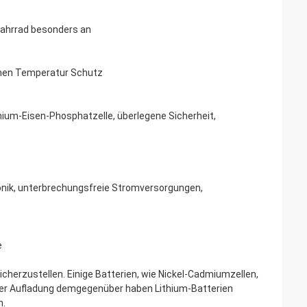
 Fahrrad besonders an
ohen Temperatur Schutz
hium-Eisen-Phosphatzelle, überlegene Sicherheit,
onik, unterbrechungsfreie Stromversorgungen,
e
sicherzustellen. Einige Batterien, wie Nickel-Cadmiumzellen,
der Aufladung demgegenüber haben Lithium-Batterien
n.