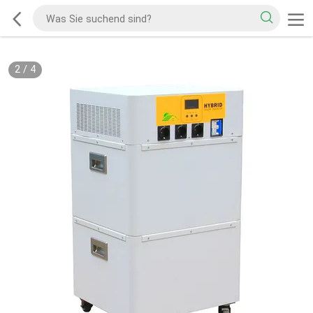
2
/
4