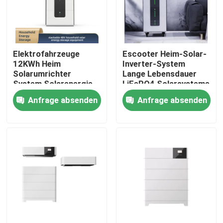
Über uns
Elektrofahrzeuge
Escooter Heim-Solar-
Fabrik-Ausflug
12KWh Heim
Inverter-System
Solarumrichter
Lange Lebensdauer
System Solarenergie
LiFePO4 Solarsysteme
Qualitätskontrolle
Scooter 48V
Anfrage absenden
Anfrage absenden
Treten Sie mit uns in Verbindung
Fordern Sie ein Zitat
Lithium Ion Battery Cells
Lithium-Eisenphosphat-Batteriezelle