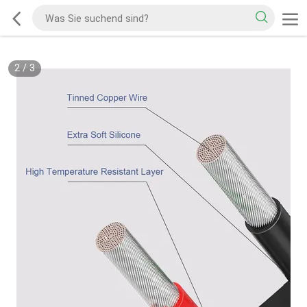
2
/
3