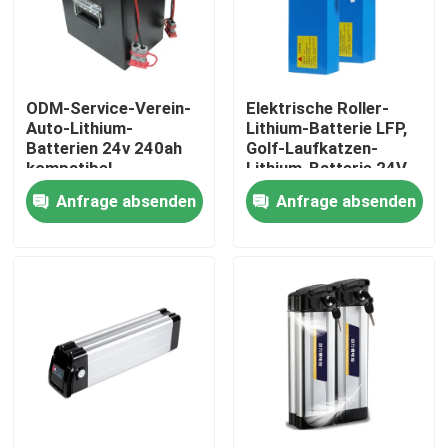
Über uns
ODM-Service-Verein-
Elektrische Roller-
Fabrik-Ausflug
Auto-Lithium-
Lithium-Batterie LFP,
Batterien 24v 240ah
Golf-Laufkatzen-
kompatibel
Lithium-Batterie 24V
Qualitätskontrolle
40Ah
Anfrage absenden
Anfrage absenden
Treten Sie mit uns in Verbindung
Fordern Sie ein Zitat
Lithium Ion Battery Cells
Lithium-Eisenphosphat-Batteriezelle