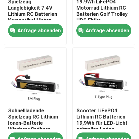
Spielzeug
19.9Wh LiFePO4
Langlebigkeit 7.4V
Motorrad Lithium RC
Lithium RC Batterien
Batterien Golf Trolley
Über uns
Kompatibel Motor
UPS Ebike
Start 2000mAh
Anfrage absenden
Anfrage absenden
Fabrik-Ausflug
Qualitätskontrolle
Treten Sie mit uns in Verbindung
Fordern Sie ein Zitat
Schnellladende
Scooter LiFePO4
Lithium Ion Battery Cells
Spielzeug RC Lithium-
Lithium RC Batterien
Ionen-Batterie
19,9Wh für LED-Licht
Wiederaufladbare
schnelles Laden
Geschenke 11,1 V
Lithium-Eisenphosphat-Batteriezelle
Anfrage absenden
Anfrage absenden