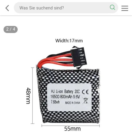
2
/
4