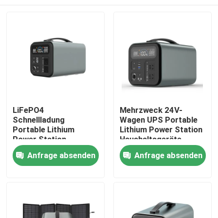
LiFePO4
Mehrzweck 24V-
Schnellladung
Wagen UPS Portable
Portable Lithium
Lithium Power Station
Power Station
Haushaltsgeräte
Überlastschutz
Spielzeug
Haus
Anfrage absenden
Anfrage absenden
Produkte
Videos