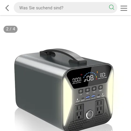
2
/
4