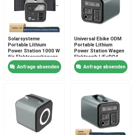
Über uns
Fabrik-Ausflug
Solarsysteme
Universal Ebike ODM
Portable Lithium
Portable Lithium
Power Station 1000 W
Power Station Wagen
Qualitätskontrolle
für Elektrowerkzeuge
Elektronik LiFePO4
Anfrage absenden
Anfrage absenden
Treten Sie mit uns in Verbindung
Fordern Sie ein Zitat
Lithium Ion Battery Cells
Lithium-Eisenphosphat-Batteriezelle