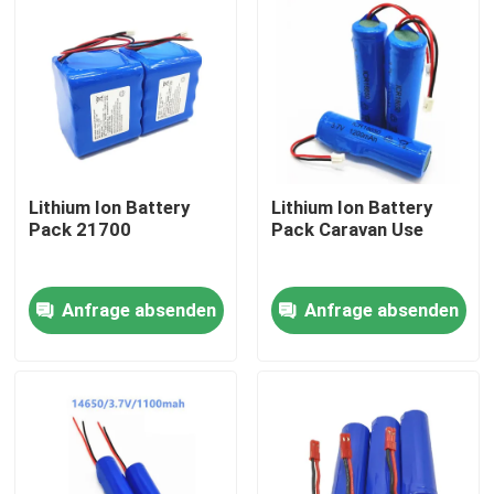
Über uns
Fabrik-Ausflug
Qualitätskontrolle
Lithium Ion Battery
Lithium Ion Battery
Pack 21700
Pack Caravan Use
Treten Sie mit uns in Verbindung
Anfrage absenden
Anfrage absenden
Fordern Sie ein Zitat
Lithium Ion Battery Cells
Lithium-Eisenphosphat-Batteriezelle